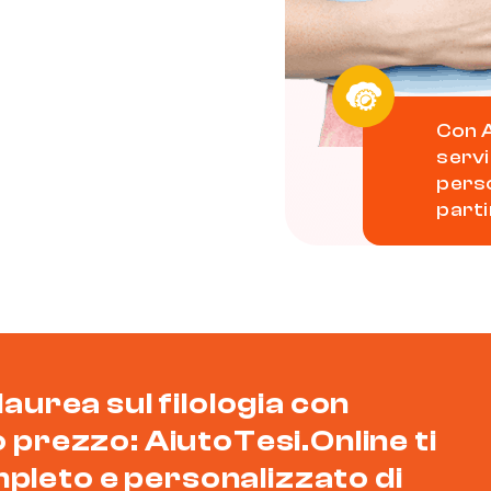
Con A
servi
perso
parti
 laurea sul filologia con
to prezzo: AiutoTesi.Online ti
mpleto e personalizzato di