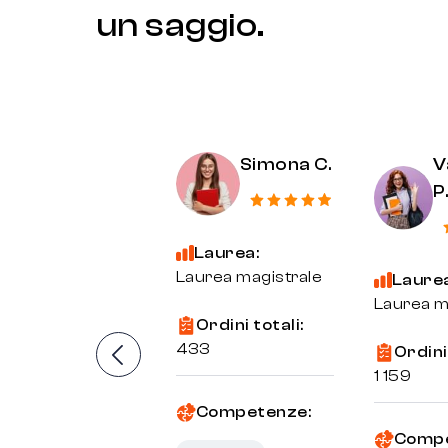
un saggio.
Simona C.
V
P
Laurea:
Laurea magistrale
Laure
Laurea m
Ordini totali:
433
Ordini 
1 159
Competenze:
Compe