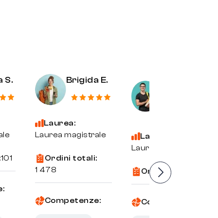
 S.
Brigida E.
Alessandro
C.
Laurea:
ale
Laurea magistrale
Laurea:
Laurea magistrale
:
101
Ordini totali:
1 478
Ordini totali:
784
:
Competenze:
Competenze: