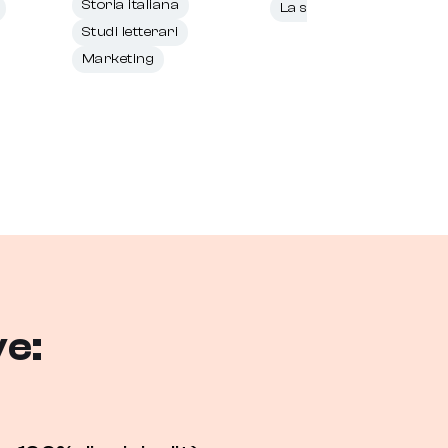
Storia italiana
La storia
Studi letterari
Marketing
ve: