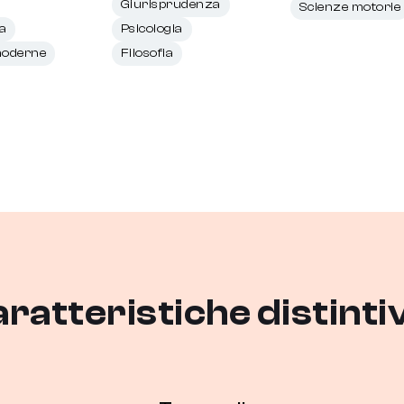
Giurisprudenza
Scienze motorie
a
Psicologia
moderne
Filosofia
ratteristiche distinti