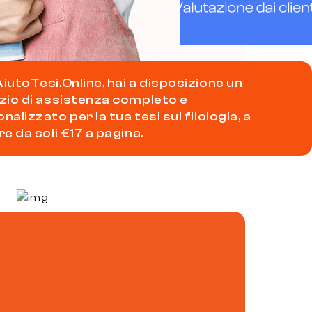
iutoTesi.Online, hai a disposizione un
zio di assistenza completo e
nalizzato per la tua tesi sul filologia, a
re da soli €17 a pagina.