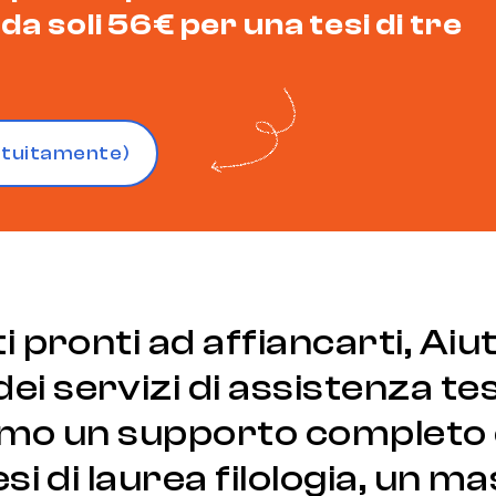
da soli 56€ per una tesi di tre
atuitamente)
i pronti ad affiancarti, Aiu
 servizi di assistenza tesi 
friamo un supporto completo
esi di laurea filologia, un 