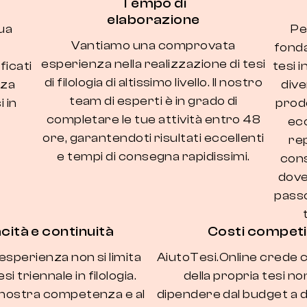
Tempo di
elaborazione
ua
Per
Vantiamo una comprovata
fonda
esperienza nella realizzazione di tesi
ficati
tesi 
di filologia di altissimo livello. Il nostro
nza
dive
team di esperti è in grado di
i in
prod
completare le tue attività entro 48
ecc
ore, garantendoti risultati eccellenti
rep
e tempi di consegna rapidissimi.
cons
dove
passo
cità e continuità
Costi competit
esperienza non si limita
AiutoTesi.Online crede ch
esi triennale in filologia.
della propria tesi n
a nostra competenza e al
dipendere dal budget a d