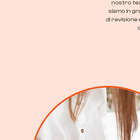
nostro tea
siamo in gra
di revisione 
d