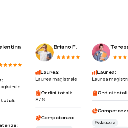
alentina
Briano F.
Teresa
.
Laurea:
Laurea:
Laurea magistrale
Laurea magistr
a:
agistrale
Ordini totali:
Ordini totali
876
totali:
Competenze
Competenze:
Pedagogia
tenze: