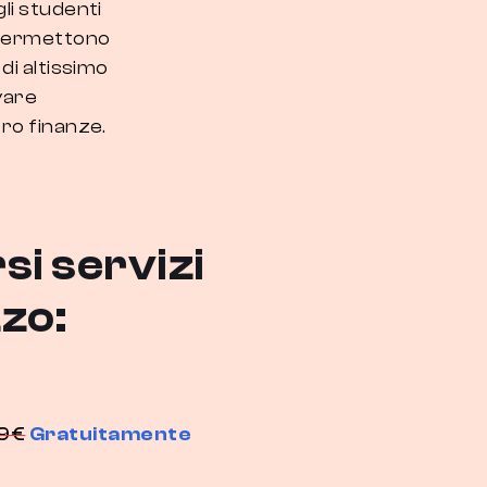
li studenti
 permettono
 di altissimo
vare
ro finanze.
si servizi
zzo:
99€
Gratuitamente