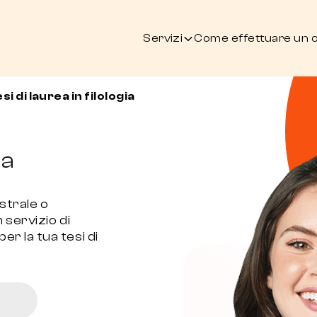
Servizi
Come effettuare un 
si di laurea in filologia
ia
strale o
 servizio di
r la tua tesi di