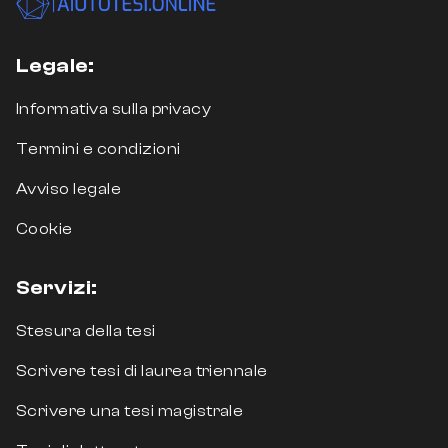
affrontarlo con metodo, rigore e ambizione,
sei nel posto giusto.
Legale:
Cos’è la Tesi Magistrale in
Informativa sulla privacy
Giurisprudenza?
Termini e condizioni
La tesi di laurea magistrale in Giurisprudenza
Avviso legale
è un elaborato di circa 80–150 pagine che
conclude il percorso di studi di secondo
Cookie
livello. In Italia, il corso di laurea in
Giurisprudenza è a ciclo unico quinquennale,
Servizi:
il che significa che la tesi magistrale
rappresenta l’unico elaborato finale del
Stesura della tesi
percorso e assume un peso specifico molto
elevato nella valutazione complessiva dello
Scrivere tesi di laurea triennale
studente.
Scrivere una tesi magistrale
A differenza della tesi triennale, la tesi