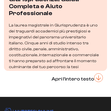
Completa e Aiuto
Professionale
La laurea magistrale in Giurisprudenza è uno
dei traguardi accademici più prestigiosi e
impegnativi del panorama universitario
italiano. Cinque anni di studio intenso tra
diritto civile, penale, amministrativo,
costituzionale, internazionale e commerciale
ti hanno preparato ad affrontare il momento
culminante del tuo percorso: la tesi
magistrale. Un elaborato che non è
Apri l'intero testo
semplicemente un compito accademico, ma
un vero e proprio contributo scientifico al
mondo del diritto, la prova definitiva della tua
maturità giuridica e il biglietto da visita per la
tua futura carriera professionale. Se stai
cercando un supporto qualificato per