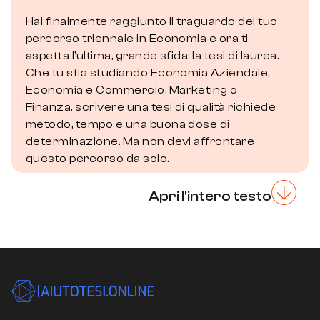
Hai finalmente raggiunto il traguardo del tuo
percorso triennale in Economia e ora ti
aspetta l’ultima, grande sfida: la tesi di laurea.
Che tu stia studiando Economia Aziendale,
Economia e Commercio, Marketing o
Finanza, scrivere una tesi di qualità richiede
metodo, tempo e una buona dose di
determinazione. Ma non devi affrontare
questo percorso da solo.
Apri l'intero testo
Cos’è la Tesi Triennale in
Economia?
La tesi di laurea triennale in Economia è un
elaborato scritto di circa 40–80 pagine che
conclude il primo ciclo universitario. Non si
tratta semplicemente di un riassunto di ciò