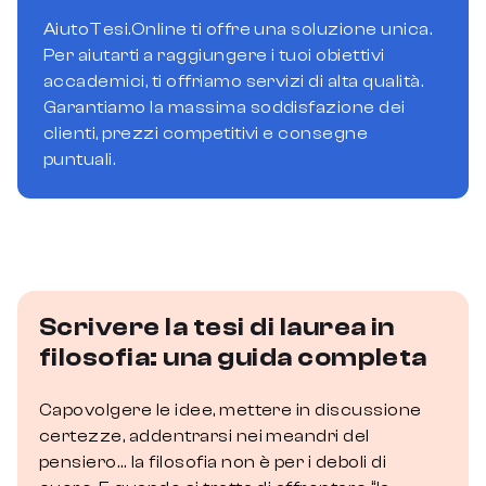
AiutoTesi.Online ti offre una soluzione unica.
Per aiutarti a raggiungere i tuoi obiettivi
accademici, ti offriamo servizi di alta qualità.
Garantiamo la massima soddisfazione dei
clienti, prezzi competitivi e consegne
puntuali.
Scrivere la tesi di laurea in
filosofia: una guida completa
Capovolgere le idee, mettere in discussione
certezze, addentrarsi nei meandri del
pensiero… la filosofia non è per i deboli di