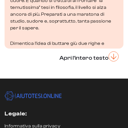
cuore. E quando si tratta di affrontare “la
temutissima”
tesi in filosofia
, il livello si alza
ancora di più. Preparati a una maratona di
studio, sudore e, soprattutto, tanta passione
per il sapere.
Dimentica l’idea di buttare giù due righe e
tirare a campare. In filosofia, il rigore è tutto.
Serve un lavoro strutturato, solido come una
Apri l'intero testo
roccia, che affondi le sue radici in una
montagna di libri, articoli e saggi. Non c’è
spazio per le incertezze, qui si ragiona con il
bisturi.
La scelta del tema? Un bivio cruciale. Deve
essere qualcosa che ti faccia vibrare, un
Legale:
argomento che ti tenga incollati alla sedia
anche quando il sonno chiama. Ma non basta
Informativa sulla privacy
che sia interessante per te: deve anche