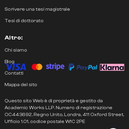
o logistici con approccio ingegneristico.
Scrivere una tesi magistrale
Applicare modelli quantitativi e strumenti di
Tesi di dottorato
analisi aziendale a casi reali.
Integrare conoscenze tecniche ed
Altro:
economiche per proporre soluzioni
concrete ed efficaci.
Chi siamo
Presentare i risultati in modo strutturato,
Blog
rigoroso e accessibile.
Contatti
Come Scegliere l’Argomento
Mappa del sito
Giusto
Questo sito Web è di proprietà e gestito da
La varietà di temi disponibili in Ingegneria
Academic Works LLP. Numero di registrazione
Gestionale è uno dei punti di forza di questa
OC443692, Regno Unito, Londra, 411 Oxford Street,
disciplina, ma può anche rendere difficile la
Ufficio 1.01, codice postale W1C 2PE
scelta. Il consiglio è sempre lo stesso: parti da