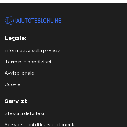
Cos’è la Tesi Triennale in
Ingegneria Gestionale?
La tesi di laurea triennale in Ingegneria
Gestionale è un elaborato scritto di circa 40–
Legale:
80 pagine che chiude il primo ciclo
universitario. In questa disciplina, la tesi si
Informativa sulla privacy
distingue per la sua natura ibrida: può
spaziare dall’analisi di processi produttivi alla
Termini e condizioni
valutazione economico-finanziaria di
Avviso legale
un’azienda, dalla gestione della supply chain
all’ottimizzazione delle risorse umane.
Cookie
Una tesi triennale in Ingegneria Gestionale di
Servizi:
qualità deve dimostrare che il laureando è in
grado di:
Stesura della tesi
Analizzare sistemi produttivi, organizzativi
Scrivere tesi di laurea triennale