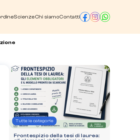
ordine
Scienze
Chi siamo
Contatti
nzione
Tutte le categorie
Frontespizio della tesi di laurea: