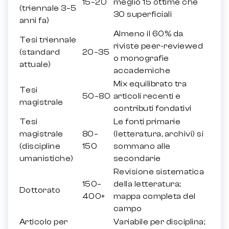
15–20
meglio 15 ottime che
(triennale 3–5
30 superficiali
anni fa)
Almeno il 60% da
Tesi triennale
riviste peer-reviewed
(standard
20–35
o monografie
attuale)
accademiche
Mix equilibrato tra
Tesi
50–80
articoli recenti e
magistrale
contributi fondativi
Tesi
Le fonti primarie
magistrale
80–
(letteratura, archivi) si
(discipline
150
sommano alle
umanistiche)
secondarie
Revisione sistematica
150–
della letteratura;
Dottorato
400+
mappa completa del
campo
Articolo per
Variabile per disciplina;