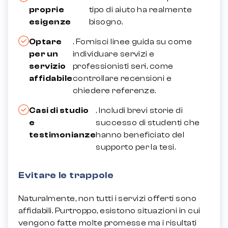
proprie
tipo di aiuto ha realmente
esigenze
bisogno.
Optare
. Fornisci linee guida su come
per un
individuare servizi e
servizio
professionisti seri, come
affidabile
controllare recensioni e
chiedere referenze.
Casi di studio
. Includi brevi storie di
e
successo di studenti che
testimonianze
hanno beneficiato del
supporto per la tesi.
Evitare le trappole
Naturalmente, non tutti i servizi offerti sono
affidabili.
Purtroppo, esistono situazioni in cui
vengono fatte molte promesse ma i risultati